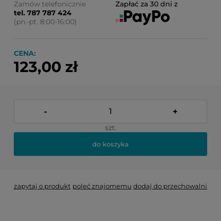
Zamów telefonicznie
Zapłać za 30 dni z
tel. 787 787 424
(pn.-pt. 8:00-16:00)
CENA:
123,00 zł
-
+
szt.
do koszyka
zapytaj o produkt
poleć znajomemu
dodaj do przechowalni