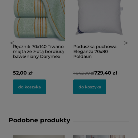
<
>
Ręcznik 70x140 Tiwano
Poduszka puchowa
P
mięta ze złotą bordiurą
Eleganza 70x80
s
bawełniany Darymex
Poldaun
D
52,00 zł
729,40 zł
2
1 042,00 zł
do koszyka
do koszyka
Podobne produkty