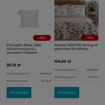
-
30
%
-
10
%
Poduszka Relax CBD
Pościel 220x200 Spring 41
40x40 konopna z
satynowa Eurofirany
zamkiem Poldaun
156,60 zł
30,10 zł
Cena regularna:
174,00 zł
Cena regularna:
43,00 zł
Najniższa cena:
147,90 zł
Najniższa cena:
30,10 zł
do koszyka
do koszyka