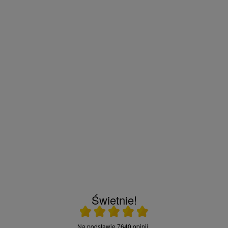
Świetnie!
Ocena średnia 5 na 5
Na podstawie
7640 opinii
.