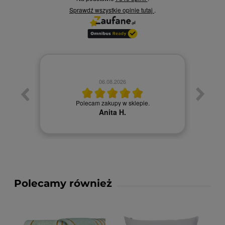
Sprawdź wszystkie opinie
tutaj
.
06.08.2026
Towa
. Ceny
Polecam zakupy w sklepie.
Anita H.
Polecamy również