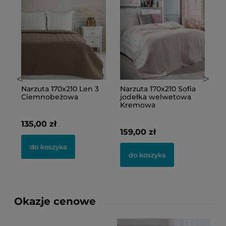
<
>
Narzuta 170x210 Len 3
Narzuta 170x210 Sofia
N
ex
Ciemnobeżowa
jodełka welwetowa
g
Kremowa
M
135,00 zł
159,00 zł
1
do koszyka
do koszyka
Okazje cenowe