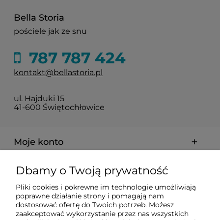
Bella Storia
pościele jak ze snu
787 787 424
kontakt@bellastoria.pl
ul. Hajduki 15
41-600 Świętochłowice
Moje konto
Dbamy o Twoją prywatność
Dostawa i płatności
Pliki cookies i pokrewne im technologie umożliwiają
poprawne działanie strony i pomagają nam
O firmie
dostosować ofertę do Twoich potrzeb. Możesz
zaakceptować wykorzystanie przez nas wszystkich