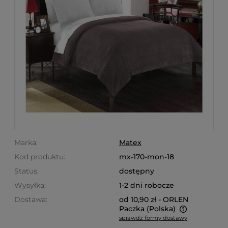
Marka:
Matex
Kod produktu:
mx-170-mon-18
Status:
dostępny
Wysyłka:
1-2 dni robocze
Dostawa:
od 10,90 zł
- ORLEN
Paczka
(Polska)
sprawdź formy dostawy
Cena nie zawiera ewentualnych kosztów płatności