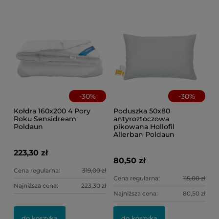
-
30
%
-
30
%
Kołdra 160x200 4 Pory
Poduszka 50x80
Roku Sensidream
antyroztoczowa
Poldaun
pikowana Hollofil
Allerban Poldaun
223,30 zł
80,50 zł
Cena regularna:
319,00 zł
Cena regularna:
115,00 zł
Najniższa cena:
223,30 zł
Najniższa cena:
80,50 zł
do koszyka
do koszyka