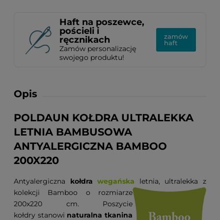
Haft na poszewce,
pościeli i
zamów
ręcznikach
haft
Zamów personalizację
swojego produktu!
Opis
POLDAUN KOŁDRA ULTRALEKKA
LETNIA BAMBUSOWA
ANTYALERGICZNA BAMBOO
200X220
Antyalergiczna
kołdra
wegańska
letnia, ultralekka z
kolekcji Bamboo
o rozmiarze
200x220 cm. Poszycie
kołdry stanowi
naturalna tkanina