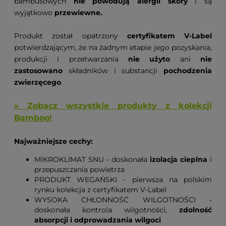
bambusowych
nie powodują alergii skóry
i są
wyjątkowo
przewiewne.
Produkt został opatrzony
certyfikatem V-Label
potwierdzającym, że na żadnym etapie jego pozyskania,
produkcji i przetwarzania
nie użyto
ani
nie
zastosowano
składników i substancji
pochodzenia
zwierzęcego
.
» Zobacz wszystkie produkty z kolekcji
Bamboo!
Najważniejsze cechy:
MIKROKLIMAT SNU - doskonała
izolacja cieplna
i
przepuszczania powietrza
PRODUKT WEGAŃSKI - pierwsza na polskim
rynku kolekcja z certyfikatem V-Label
WYSOKA CHŁONNOŚĆ WILGOTNOŚCI -
doskonała kontrola wilgotności,
zdolność
absorpcji i odprowadzania wilgoci