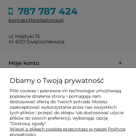
787 787 424
kontakt@bellastoria.pl
ul. Hajduki 15
41-600 Świętochłowice
Moje konto
Dbamy o Twoją prywatność
Dostawa i płatności
Pliki cookies i pokrewne im technologie umożliwiają
poprawne działanie strony i pomagają nam
O firmie
dostosować ofertę do Twoich potrzeb. Możesz
zaakceptować wykorzystanie przez nas wszystkich
tych plików i przejść do sklepu lub dostosować użycie
plików do swoich preferencji, wybierając opcję
Obsługiwane metody płatności elektronicznych
"Dostosuj zgody".
Więcej o plikach cookies przeczytasz w naszej Polityce
prywatności.