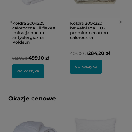
<
>
Kołdra 200x220
Kołdra 200x220 4 Pory
bawełniana 90°C
Roku Bamboo
zimowa Cotton Sen Iga
bambusowa
Home
antyalergiczna
Poldaun
399,00 zł
514,50 zł
735,00 zł
3
do koszyka
do koszyka
Okazje cenowe