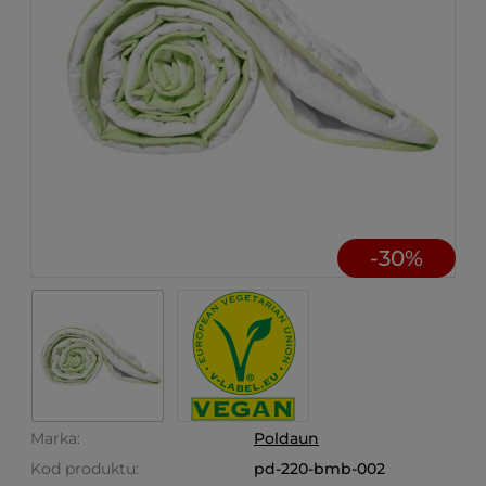
-
30
%
Marka:
Poldaun
Kod produktu:
pd-220-bmb-002