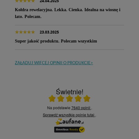
24.04.2025
Kołdra rewelacyjna. Lekka. Cienka. Idealna na wiosnę i
lato. Polecam.
23.03.2025
Super jakość produktu. Polecam wszystkim
ZAŁADUJ WIĘCEJ OPINII O PRODUKCIE>
Świetnie!
Ocena średnia 5 na 5
Na podstawie
7640 opinii
.
Sprawdź wszystkie opinie
tutaj
.