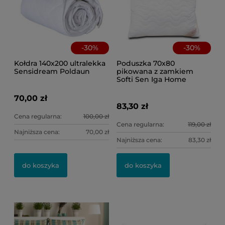
-
30
%
-
30
%
Kołdra 140x200 ultralekka
Poduszka 70x80
Sensidream Poldaun
pikowana z zamkiem
Softi Sen Iga Home
70,00 zł
83,30 zł
Cena regularna:
100,00 zł
Cena regularna:
119,00 zł
Najniższa cena:
70,00 zł
Najniższa cena:
83,30 zł
do koszyka
do koszyka