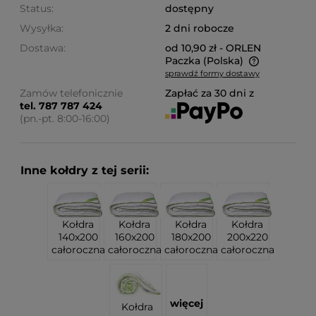
Status:
dostępny
Wysyłka:
2 dni robocze
Dostawa:
od 10,90 zł
- ORLEN
Paczka
(Polska)
sprawdź formy dostawy
Cena nie zawiera ewentualnych kosztów płatności
Zamów telefonicznie
Zapłać za 30 dni z
tel. 787 787 424
(pn.-pt. 8:00-16:00)
Inne kołdry z tej serii:
Kołdra
Kołdra
Kołdra
Kołdra
140x200
160x200
180x200
200x220
całoroczna
całoroczna
całoroczna
całoroczna
więcej
Kołdra