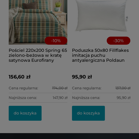
-
10
%
-
30
%
Pościel 220x200 Spring 65
Poduszka 50x80 Fillflakes
zielono-beżowa w kratę
imitacja puchu
satynowa Eurofirany
antyalergiczna Poldaun
156,60 zł
95,90 zł
Cena regularna:
174,00 zł
Cena regularna:
137,00 zł
Najniższa cena:
147,90 zł
Najniższa cena:
95,90 zł
do koszyka
do koszyka